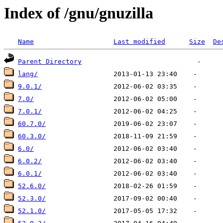
Index of /gnu/gnuzilla
Name
Last modified
Size
De
Parent Directory
lang/
9.0.1/
7.0/
7.0.1/
60.7.0/
60.3.0/
6.0/
6.0.2/
6.0.1/
52.6.0/
52.3.0/
52.1.0/