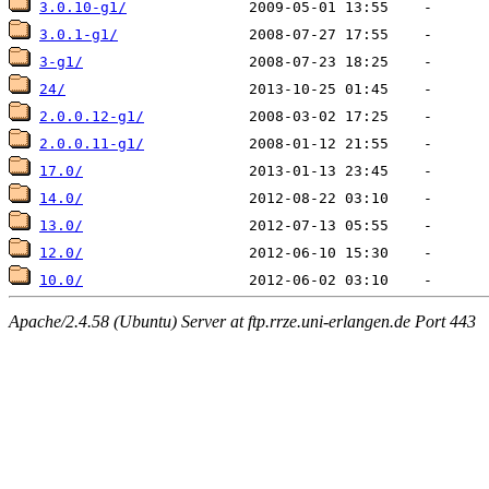
3.0.10-g1/
3.0.1-g1/
3-g1/
24/
2.0.0.12-g1/
2.0.0.11-g1/
17.0/
14.0/
13.0/
12.0/
10.0/
Apache/2.4.58 (Ubuntu) Server at ftp.rrze.uni-erlangen.de Port 443