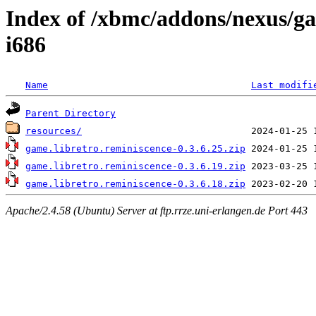
Index of /xbmc/addons/nexus/ga
i686
Name
Last modifi
Parent Directory
resources/
game.libretro.reminiscence-0.3.6.25.zip
game.libretro.reminiscence-0.3.6.19.zip
game.libretro.reminiscence-0.3.6.18.zip
Apache/2.4.58 (Ubuntu) Server at ftp.rrze.uni-erlangen.de Port 443