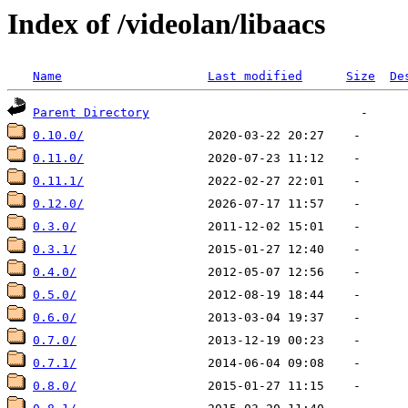
Index of /videolan/libaacs
Name
Last modified
Size
De
Parent Directory
0.10.0/
0.11.0/
0.11.1/
0.12.0/
0.3.0/
0.3.1/
0.4.0/
0.5.0/
0.6.0/
0.7.0/
0.7.1/
0.8.0/