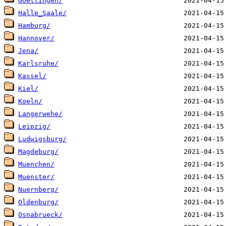
Goettingen/
Halle_Saale/
Hamburg/
Hannover/
Jena/
Karlsruhe/
Kassel/
Kiel/
Koeln/
Langerwehe/
Leipzig/
Ludwigsburg/
Magdeburg/
Muenchen/
Muenster/
Nuernberg/
Oldenburg/
Osnabrueck/