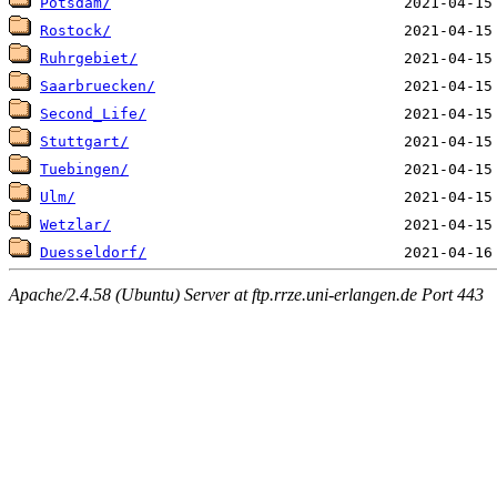
Potsdam/
Rostock/
Ruhrgebiet/
Saarbruecken/
Second_Life/
Stuttgart/
Tuebingen/
Ulm/
Wetzlar/
Duesseldorf/
Apache/2.4.58 (Ubuntu) Server at ftp.rrze.uni-erlangen.de Port 443