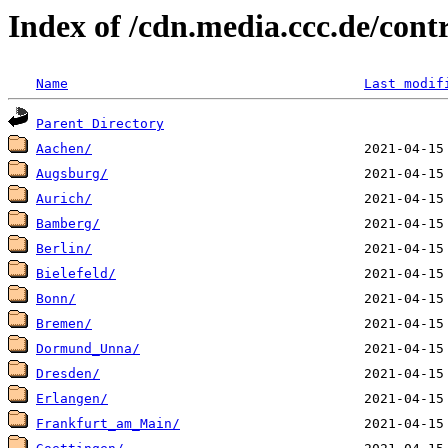
Index of /cdn.media.ccc.de/cont
Name
Last modif
Parent Directory
Aachen/
Augsburg/
Aurich/
Bamberg/
Berlin/
Bielefeld/
Bonn/
Bremen/
Dormund_Unna/
Dresden/
Erlangen/
Frankfurt_am_Main/