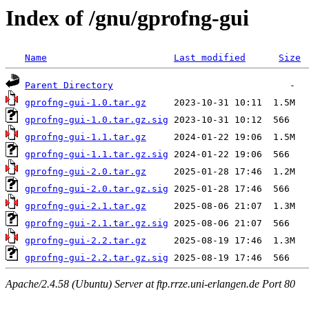
Index of /gnu/gprofng-gui
Name
Last modified
Size
Parent Directory
gprofng-gui-1.0.tar.gz
gprofng-gui-1.0.tar.gz.sig
gprofng-gui-1.1.tar.gz
gprofng-gui-1.1.tar.gz.sig
gprofng-gui-2.0.tar.gz
gprofng-gui-2.0.tar.gz.sig
gprofng-gui-2.1.tar.gz
gprofng-gui-2.1.tar.gz.sig
gprofng-gui-2.2.tar.gz
gprofng-gui-2.2.tar.gz.sig
Apache/2.4.58 (Ubuntu) Server at ftp.rrze.uni-erlangen.de Port 80