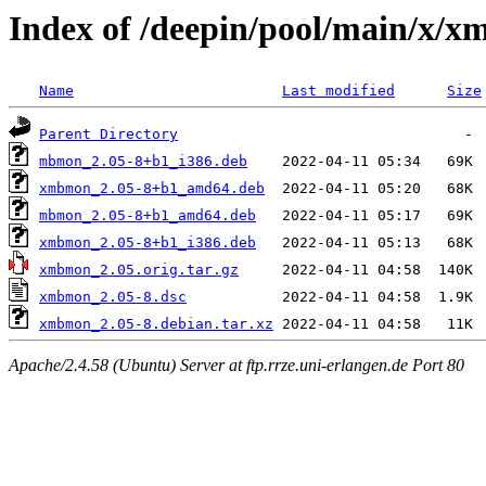
Index of /deepin/pool/main/x/
Name
Last modified
Size
Parent Directory
mbmon_2.05-8+b1_i386.deb
xmbmon_2.05-8+b1_amd64.deb
mbmon_2.05-8+b1_amd64.deb
xmbmon_2.05-8+b1_i386.deb
xmbmon_2.05.orig.tar.gz
xmbmon_2.05-8.dsc
xmbmon_2.05-8.debian.tar.xz
Apache/2.4.58 (Ubuntu) Server at ftp.rrze.uni-erlangen.de Port 80