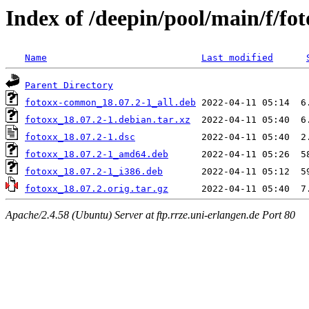
Index of /deepin/pool/main/f/fo
Name
Last modified
Parent Directory
fotoxx-common_18.07.2-1_all.deb
fotoxx_18.07.2-1.debian.tar.xz
fotoxx_18.07.2-1.dsc
fotoxx_18.07.2-1_amd64.deb
fotoxx_18.07.2-1_i386.deb
fotoxx_18.07.2.orig.tar.gz
Apache/2.4.58 (Ubuntu) Server at ftp.rrze.uni-erlangen.de Port 80