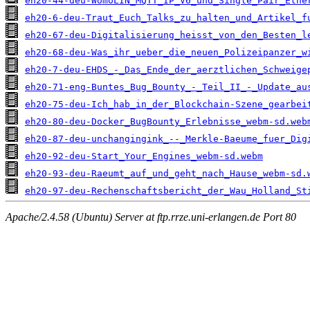
eh20-44-deu-WomoLIN_MQTT_IP_V6_und_Single_Pair_Ethe
eh20-6-deu-Traut_Euch_Talks_zu_halten_und_Artikel_f
eh20-67-deu-Digitalisierung_heisst_von_den_Besten_l
eh20-68-deu-Was_ihr_ueber_die_neuen_Polizeipanzer_w
eh20-7-deu-EHDS_-_Das_Ende_der_aerztlichen_Schweige
eh20-71-eng-Buntes_Bug_Bounty_-_Teil_II_-_Update_au
eh20-75-deu-Ich_hab_in_der_Blockchain-Szene_gearbei
eh20-80-deu-Docker_BugBounty_Erlebnisse_webm-sd.web
eh20-87-deu-unchangingink_--_Merkle-Baeume_fuer_Dig
eh20-92-deu-Start_Your_Engines_webm-sd.webm
eh20-93-deu-Raeumt_auf_und_geht_nach_Hause_webm-sd.
eh20-97-deu-Rechenschaftsbericht_der_Wau_Holland_St
Apache/2.4.58 (Ubuntu) Server at ftp.rrze.uni-erlangen.de Port 80