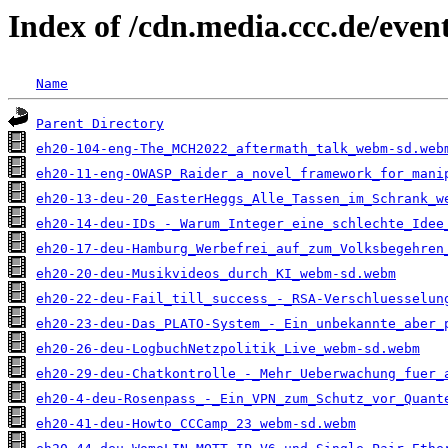
Index of /cdn.media.ccc.de/eve
Name
Parent Directory
eh20-104-eng-The_MCH2022_aftermath_talk_webm-sd.web
eh20-11-eng-OWASP_Raider_a_novel_framework_for_mani
eh20-13-deu-20_EasterHeggs_Alle_Tassen_im_Schrank_w
eh20-14-deu-IDs_-_Warum_Integer_eine_schlechte_Idee
eh20-17-deu-Hamburg_Werbefrei_auf_zum_Volksbegehren
eh20-20-deu-Musikvideos_durch_KI_webm-sd.webm
eh20-22-deu-Fail_till_success_-_RSA-Verschluesselun
eh20-23-deu-Das_PLATO-System_-_Ein_unbekannte_aber_
eh20-26-deu-LogbuchNetzpolitik_Live_webm-sd.webm
eh20-29-deu-Chatkontrolle_-_Mehr_Ueberwachung_fuer_
eh20-4-deu-Rosenpass_-_Ein_VPN_zum_Schutz_vor_Quant
eh20-41-deu-Howto_CCCamp_23_webm-sd.webm