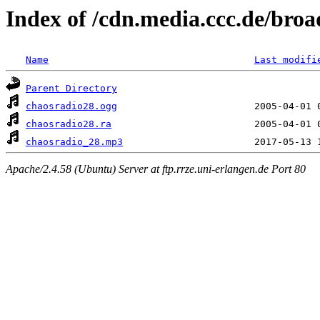
Index of /cdn.media.ccc.de/broa
Name
Last modifi
Parent Directory
chaosradio28.ogg
chaosradio28.ra
chaosradio_28.mp3
Apache/2.4.58 (Ubuntu) Server at ftp.rrze.uni-erlangen.de Port 80